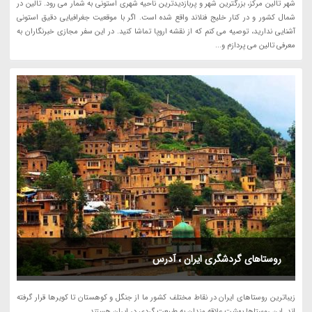
شهر تالین مرکز، بزرگترین شهر و پربازدیدترین ناحیه شهری استونی به شمار می رود. تالین در
شمال کشور و در کنار خلیج فنلاند واقع شده است. اگر با موقعیت جغرافیایی دقیق استونی
آشنایی ندارید، توصیه می کنم که از نقشه اروپا تماشا کنید. در این سفر مجازی خبرنگاران به
معرفی تالین می پردازم و...
روستاهای گردشگری ایران ، آدرس
زیباترین روستاهای ایران در نقاط مختلف کشور ما از جنگل و کوهستان تا کویرها قرار گرفته
اند. این روستاها بهشت علاقه مندان به طبیعت گردی در ایران هستند.