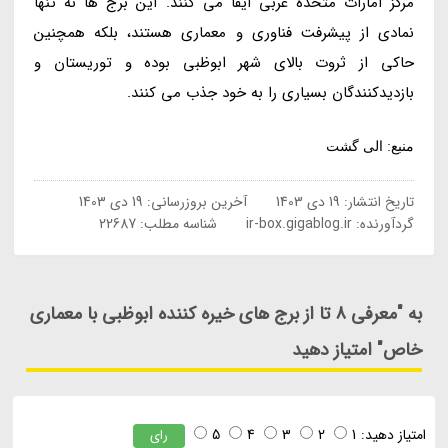
مرکز امارات متحده عربی ایفا می کنند. این برج ها نه تنها
نمادی از پیشرفت فناوری و معماری هستند، بلکه همچنین
حاکی از ثروت بالای شهر ابوظبی بوده و توریستان و
بازدیدکنندگان بسیاری را به خود جذب می کنند.
منبع: الی گشت
تاریخ انتشار:
19 دی 1403
آخرین بروزرسانی:
19 دی 1403
گردآورنده:
ir-box.gigablog.ir
شناسه مطلب: 22687
به "معرفی 8 تا از برج های خیره کننده ابوظبی با معماری
خاص" امتیاز دهید
امتیاز دهید:
1
2
3
4
5
رای