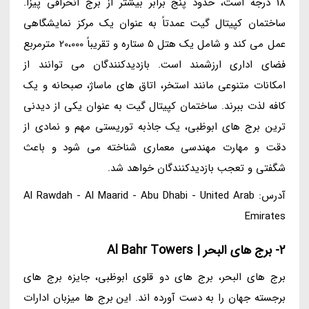
18 درجه است، حدود پنج برابر بیشتر از برج انحرافی پیزا.
ساختمان کپیتال گیت عمدتاً به عنوان یک مرکز نمایشگاهی
عمل می کند و شامل یک هتل 5 ستاره و تقریباً 20،000 مترمربع
فضای اداری ارزشمند است. بازدیدکنندگان می توانند از
امکانات متنوعی مانند استخر، اتاق های ماساژ، صبحانه و یک
کافه لذت ببرند. ساختمان کپیتال گیت به عنوان یکی از دیدنی
ترین برج های ابوظبی، یک جاذبه توریستی مهم و نمادی از
دقت و مهارت مهندسی معماری شناخته می شود و باعث
شگفتی و تعجب بازدیدکنندگان خواهد شد.
آدرس: Al Rawdah - Al Maarid - Abu Dhabi - United Arab
Emirates
2- برج های البحر | Al Bahr Towers
برج های البحر، برج های دو قلوی ابوظبی، جایزه برج های
برجسته جهان را به دست آورده اند. این برج ها میزبان ادارات